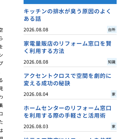
キッチンの排水が臭う原因のよく
ある話
2026.08.08
空
台所
ら
家電量販店のリフォーム窓口を賢
を
く利用する方法
ン
2026.08.08
知識
プ
。
アクセントクロスで空間を劇的に
る
変える成功の秘訣
見
2026.08.04
家
わ
集
ホームセンターのリフォーム窓口
ロ
を利用する際の手軽さと活用術
た
2026.08.03
家
は
現