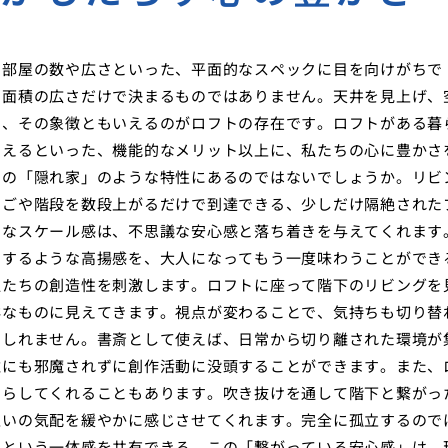
、部屋の数や広さといった、平面的なスペックに目を向けがちで
も面積の広さだけで決まるものではありません。天井を見上げ、
」、その象徴ともいえるのがロフトの存在です。ロフトがある暮
増えるといった、機能的なメリット以上に、私たちの心に豊かさ
その「隠れ家」のような特性にあるのではないでしょうか。リビ
しごや階段を数段上がるだけで到達できる、少しだけ隔絶された
うなスケール感は、不思議な安心感と落ち着きを与えてくれます
クするような高揚感を、大人になってもう一度味わうことができ
私たちの創造性を刺激します。ロフトに座って階下のリビングを
鮮なものに見えてきます。視点が変わることで、気持ちも切り替
もしれません。書斎として使えば、日常から切り離された環境が
誰にも邪魔されずに創作活動に没頭することができます。また、
たらしてくれることもあります。吹き抜けを通して階下と繋がっ
互いの気配を緩やかに感じさせてくれます。完全に孤立するので
るという一体感を共有できる。この「繋がっている安心感」は、