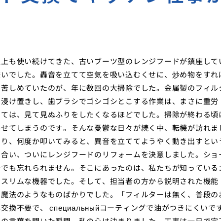
話
以上も使い続けてきた、古いブーツ型のレンジフードが鎮座して
嫌いでした。轟音を立てて空気を吸い込むくせに、炒め物をすれ
を苦しめていたのが、年に数回の大掃除でした。金属製のフィル
に浸け置きし、歯ブラシでゴシゴシとこする作業は、まさに重労
っては、見て見ぬふりをしたくなるほどでした。掃除が終わる頃
失せてしまうのです。そんな憂鬱な日々が続く中、転機が訪れま
なり、何度か叩いてみると、異音を立ててようやく動き出すとい
し合い、ついにレンジフードのリフォームを決意しました。ショ
今でも忘れられません。そこにあったのは、私たちが知っている
のスリムな機器でした。そして、担当者の方から説明された機能
で魔法のようなものばかりでした。「フィルターは無く、普段の
不要で、 специальныйコーティングで油がつきにくいで
その言葉を聞いた瞬間、私の心は決まりました。工事は一日で完