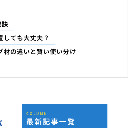
秘訣
置しても大丈夫？
グ材の違いと賢い使い分け
COLUMN
最新記事一覧
が