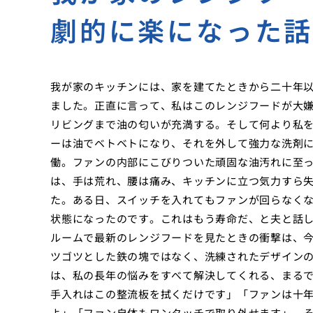
劇的に楽になった
我が家のキッチンには、家を建てたときから二十年
ました。正直に言って、私はこのレンジフードが大
リビングまで油の匂いが充満する。そして何より私
ーは油でベトベトになり、それを外して強力な洗剤
働。ファンの内部にこびりついた頑固な油汚れに至
は、手は荒れ、腰は痛み、キッチンに立つ気力すら
た。ある日、スイッチを入れてもファンが回らなく
状態になったのです。これはもう寿命だ、と夫と話
ルームで最新のレンジフードを見たときの衝撃は、
ツゴツとした鉄の塊ではなく、洗練されたデザイン
は、私の長年の悩みをすべて解決してくれる、まる
手入れはこの整流板を拭くだけです」「ファンは十年交換
よ」「ファン自体もワンタッチで取り外せます」。