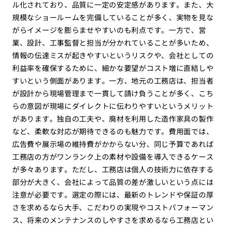
ル化されており、品質に一定の安定感があります。また、大
規模なショールームを完備していることが多く、実物を見な
がらイメージを膨らませやすいのも利点です。一方で、営
業、設計、工事監督と担当が分かれていることが多いため、
情報の伝達ミスが起きやすいというリスクや、会社としての
利益率を確保するために、細かな要望がコスト増に直結しや
すいという側面があります。一方、地元の工務店は、担当者
が設計から現場管理まで一貫して請け負うことが多く、こち
らの意図が現場にダイレクトに伝わりやすいというメリット
があります。独自の工夫や、廃材を利用した造作家具の製作
など、柔軟な対応が期待できるのも魅力です。費用面では、
広告費や展示場の維持費がかからない分、同じ予算であれば
工務店の方がワンランク上の素材や設備を導入できるケース
が多々あります。ただし、工務店は個人の技術力に依存する
部分が大きく、会社によって品質の差が激しいという点には
注意が必要です。選定の際には、最新のトレンドや保証の厚
さを求めるなら大手、こだわりの実現やコストパフォーマン
ス、将来のメンテナンスのしやすさを求めるなら工務店とい