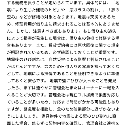
する義務を負うことが定められています。具体的には、「地
震により生じた建物のヒビ」や「窓ガラスの割れ」、「扉の
歪み」などが修繕の対象となります。地震は天災であるた
め、修理費用が借り主に請求されることは基本的にありませ
ん。 しかし、注意すべき点もあります。もし借り主の過失
によって損害が発生した場合は、借り主の負担で修繕する場
合もあります。また、賃貸契約書には原状回復に関する規定
が明記されているため、必ず確認しておくことが重要です。
地震後のひび割れは、自然災害による影響と判断されること
がほとんどですが、念のため日付入りの写真を撮っておくな
どして、地震による損傷であることを証明できるように準備
しておくと安心です。 地震で壁にひびが入ったことを発見
したら、まずは速やかに管理会社またはオーナーに一報を入
れることが大切です。管理会社は現在フル操業で損害対応し
ていることが多いため、対応まで時間がかかる可能性もあり
ますが、緊急度を相談し、念のため破損部分に近づかないよ
うにしましょう。 賃貸物件で地震による壁のひび割れに直
面した場合、焦らずに契約内容を確認し、管理会社と連携を