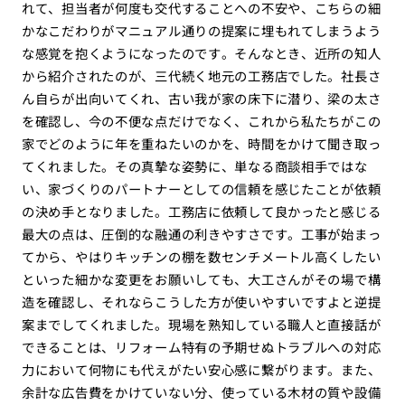
れて、担当者が何度も交代することへの不安や、こちらの細
かなこだわりがマニュアル通りの提案に埋もれてしまうよう
な感覚を抱くようになったのです。そんなとき、近所の知人
から紹介されたのが、三代続く地元の工務店でした。社長さ
ん自らが出向いてくれ、古い我が家の床下に潜り、梁の太さ
を確認し、今の不便な点だけでなく、これから私たちがこの
家でどのように年を重ねたいのかを、時間をかけて聞き取っ
てくれました。その真摯な姿勢に、単なる商談相手ではな
い、家づくりのパートナーとしての信頼を感じたことが依頼
の決め手となりました。工務店に依頼して良かったと感じる
最大の点は、圧倒的な融通の利きやすさです。工事が始まっ
てから、やはりキッチンの棚を数センチメートル高くしたい
といった細かな変更をお願いしても、大工さんがその場で構
造を確認し、それならこうした方が使いやすいですよと逆提
案までしてくれました。現場を熟知している職人と直接話が
できることは、リフォーム特有の予期せぬトラブルへの対応
力において何物にも代えがたい安心感に繋がります。また、
余計な広告費をかけていない分、使っている木材の質や設備