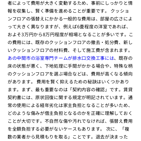
者によって費用が大きく変動するため、事前にしっかりと情
報を収集し、賢く準備を進めることが重要です。 クッショ
ンフロアの張替えにかかる一般的な費用は、部屋の広さによ
って大きく異なりますが、例えば6畳程度の洋室であれば、
およそ3万円から8万円程度が相場となることが多いです。こ
の費用には、既存のクッションフロアの撤去・処分費、新し
いクッションフロアの材料費、そして施工費が含まれます。
あの中間市の浴室専門チームが排水口交換工事には
、既存の
床の状態が悪く、下地処理に手間がかかる場合や、特殊な柄
のクッションフロアを選ぶ場合などは、費用が高くなる傾向
があります。 費用を賢く抑えるための秘訣はいくつかあり
ます。まず、最も重要なのは「契約内容の確認」です。賃貸
契約書には、原状回復に関する規定が明記されています。通
常の使用による経年劣化は家主負担となることが多いため、
どのような傷みが借主負担となるのかを正確に理解しておく
ことが大切です。不自然な傷や汚れでなければ、張替え費用
を全額負担する必要がないケースもあります。 次に、「複
数の業者から見積もりを取る」ことです。退去が決まった