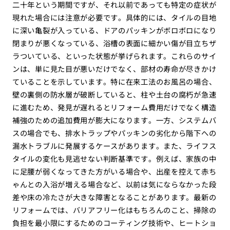
二十年という期間ですが、それ以前であっても特定の症状が
現れた場合には注意が必要です。具体的には、タイルの目地
に深い亀裂が入っている、ドアのパッキンがボロボロになり
閉まりが悪くなっている、浴槽の表面に細かい傷が目立ちザ
ラついている、といった状態が挙げられます。これらのサイ
ンは、単に見た目が悪いだけでなく、部材の寿命が尽きかけ
ていることを示しています。特に在来工法のお風呂の場合、
壁の裏側の防水層が破断していると、柱や土台の腐朽が急速
に進むため、発見が遅れるとリフォーム費用だけでなく構造
補強のための追加費用が膨大になります。一方、システムバ
スの場合でも、排水トラップやパッキンの劣化から階下への
漏水トラブルに発展するケースがあります。また、ライフス
タイルの変化も見逃せない判断基準です。例えば、家族の中
に足腰が弱くなってきた方がいる場合や、出産を控えて赤ち
ゃんとの入浴が増える場合など、以前は気にならなかった段
差や床の冷たさが大きな障害となることがあります。最新の
リフォームでは、バリアフリー化はもちろんのこと、掃除の
負担を最小限にするためのコーティング技術や、ヒートショ