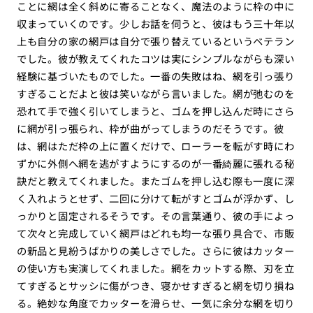
ことに網は全く斜めに寄ることなく、魔法のように枠の中に
収まっていくのです。少しお話を伺うと、彼はもう三十年以
上も自分の家の網戸は自分で張り替えているというベテラン
でした。彼が教えてくれたコツは実にシンプルながらも深い
経験に基づいたものでした。一番の失敗はね、網を引っ張り
すぎることだよと彼は笑いながら言いました。網が弛むのを
恐れて手で強く引いてしまうと、ゴムを押し込んだ時にさら
に網が引っ張られ、枠が曲がってしまうのだそうです。彼
は、網はただ枠の上に置くだけで、ローラーを転がす時にわ
ずかに外側へ網を逃がすようにするのが一番綺麗に張れる秘
訣だと教えてくれました。またゴムを押し込む際も一度に深
く入れようとせず、二回に分けて転がすとゴムが浮かず、し
っかりと固定されるそうです。その言葉通り、彼の手によっ
て次々と完成していく網戸はどれも均一な張り具合で、市販
の新品と見紛うばかりの美しさでした。さらに彼はカッター
の使い方も実演してくれました。網をカットする際、刃を立
てすぎるとサッシに傷がつき、寝かせすぎると網を切り損ね
る。絶妙な角度でカッターを滑らせ、一気に余分な網を切り