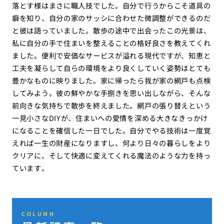
落とす様はまさに職人技でした。自分で行うからこそ道具の
癖を知り、自分の家のサッシに合わせた微調整ができるのだ
と彼は語っていました。散歩の途中で出会ったこの光景は、
私に自分の手で住まいを整えることの格好良さを教えてくれ
ました。便利で安価なサービスが溢れる現代ですが、知恵と
工夫を凝らして自らの環境をより良くしていく姿勢はとても
豊かなものに映りました。家に帰ったら我が家の網戸も点検
してみよう。彼の鮮やかな手捌きを思い出しながら、そんな
前向きな気持ちで散歩を終えました。網戸の張り替えという
一見小さなDIYが、住まいへの愛情を深める大きなきっかけ
になることを確信した一日でした。自分でやる技術は一度覚
えれば一生の財産になりますし、何より日々の暮らしをより
クリアに、そして快適に変えてくれる魔法のような力を持っ
ています。
COLUMN