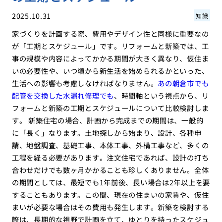
2025.10.31
知識
家づくりを計画する際、費用やデザイン性と同様に重要なの
が「工期とスケジュール」です。リフォームと新築では、工
事の規模や内容によってかかる期間が大きく異なり、仮住ま
いの必要性や、いつ頃から新生活を始められるかといった、
生活への影響も考慮しなければなりません。
あの朝倉市でも
配管を交換した水漏れ修理でも
、時間軸という視点から、リ
フォームと新築の工期とスケジュールについて比較検討しま
す。 新築住宅の場合、計画から完成までの期間は、一般的
に「長く」なります。土地探しから始まり、設計、各種申
請、地盤調査、基礎工事、本体工事、外構工事など、多くの
工程を経る必要があります。注文住宅であれば、設計の打ち
合わせだけでも数ヶ月かかることも珍しくありません。全体
の期間としては、最短でも1年前後、長い場合は2年以上を要
することもあります。この間、現在の住まいの家賃や、仮住
まいが必要な場合はその費用も発生します。新築を検討する
際は、長期的な視野で計画を立て、ゆとりを持ったスケジュ