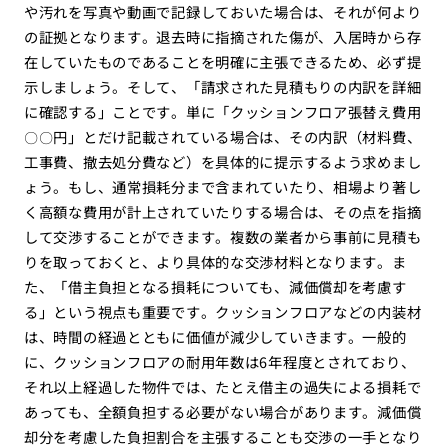
や汚れを写真や動画で記録しておいた場合は、それが何より
の証拠となります。退去時に指摘された傷が、入居時から存
在していたものであることを明確に主張できるため、必ず提
示しましょう。そして、「請求された見積もりの内訳を詳細
に確認する」ことです。単に「クッションフロア張替え費用
〇〇円」とだけ記載されている場合は、その内訳（材料費、
工事費、撤去処分費など）を具体的に提示するよう求めまし
ょう。もし、通常損耗分まで含まれていたり、相場より著し
く高額な費用が計上されていたりする場合は、その点を指摘
して交渉することができます。複数の業者から事前に見積も
りを取っておくと、より具体的な交渉材料となります。ま
た、「借主負担となる損耗についても、減価償却を考慮す
る」という視点も重要です。クッションフロアなどの内装材
は、時間の経過とともに価値が減少していきます。一般的
に、クッションフロアの耐用年数は6年程度とされており、
それ以上経過した物件では、たとえ借主の過失による損耗で
あっても、全額負担する必要がない場合があります。減価償
却分を考慮した負担割合を主張することも交渉の一手となり