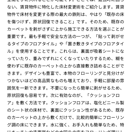
ない、賃貸物件に特化した床材変更術をご紹介します。賃貸
物件で床材を変更する際の最大の鉄則は、やはり「既存の床
を傷つけず、原状回復できること」です。そのため、既存の
カーペットを剥がさずに上から施工できる方法を選ぶことが
重要です。最も手軽で安全な方法の一つが、「貼って剥がせ
るタイプのフロアタイル」や「置き敷きタイプのフロアタイ
ル」を使用することです。これらは、裏面が吸着シートにな
っていたり、重みでずれにくくなっていたりするため、糊を
使わずに既存のカーペットの上から直接敷き詰めることがで
きます。デザインも豊富で、本物のフローリングと見分けが
つかないほどの高品質なものも増えており、手軽に部屋の雰
囲気を一新できます。不要になったら簡単に剥がせるため、
原状回復も容易です。次に有効なのが、「クッションフロ
ア」を敷く方法です。クッションフロアは、塩化ビニール製
のシート状の床材で、裏面にクッション性があるため、既存
のカーペットの上から敷くだけで、比較的簡単にフローリン
グ調の床にできます。水に強く、お手入れも簡単なため、特
にキッチンや洗面所などの水回りの床をフローリング調にし