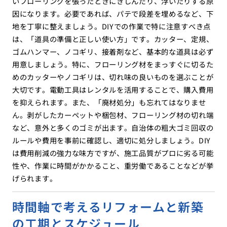
いフローリングを張ったときにきしんだり、浮いたりする原
因になります。必要であれば、パテで段差を埋めるなど、下
地を丁寧に整えましょう。DIYでの作業で特に注意すべき点
は、「道具の準備と正しい使い方」です。カッター、定規、
ゴムハンマー、ノコギリ、接着剤など、基本的な道具は必ず
用意しましょう。特に、フローリング材をまっすぐに切るた
めのカッターやノコギリは、切れ味の良いものを選ぶことが
大切です。電動工具はレンタルを活用することで、購入費用
を抑えられます。また、「廃材処分」も忘れてはなりませ
ん。剥がしたカーペットや梱包材、フローリング材の切れ端
など、意外と多くのゴミが出ます。自治体の粗大ゴミ回収の
ルールや費用を事前に確認し、適切に処分しましょう。DIY
は費用削減の強力な味方ですが、施工品質がプロに劣る可能
性や、作業に時間がかかること、重労働であることなどが挙
げられます。
時間軸で考えるリフォームと新築
の工期とスケジュール