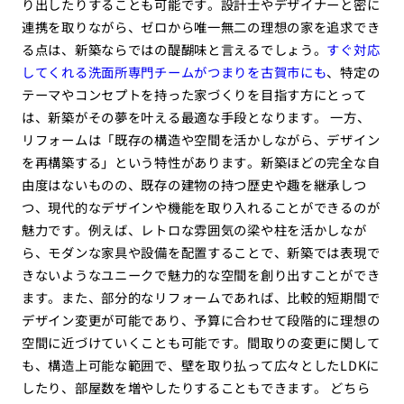
り出したりすることも可能です。設計士やデザイナーと密に
連携を取りながら、ゼロから唯一無二の理想の家を追求でき
る点は、新築ならではの醍醐味と言えるでしょう。
すぐ対応
してくれる洗面所専門チームがつまりを古賀市にも
、特定の
テーマやコンセプトを持った家づくりを目指す方にとって
は、新築がその夢を叶える最適な手段となります。 一方、
リフォームは「既存の構造や空間を活かしながら、デザイン
を再構築する」という特性があります。新築ほどの完全な自
由度はないものの、既存の建物の持つ歴史や趣を継承しつ
つ、現代的なデザインや機能を取り入れることができるのが
魅力です。例えば、レトロな雰囲気の梁や柱を活かしなが
ら、モダンな家具や設備を配置することで、新築では表現で
きないようなユニークで魅力的な空間を創り出すことができ
ます。また、部分的なリフォームであれば、比較的短期間で
デザイン変更が可能であり、予算に合わせて段階的に理想の
空間に近づけていくことも可能です。間取りの変更に関して
も、構造上可能な範囲で、壁を取り払って広々としたLDKに
したり、部屋数を増やしたりすることもできます。 どちら