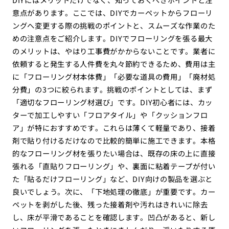
意点があります。ここでは、DIYでカーペットからフローリ
ングへ変更する際の挑戦のポイントと、スムーズな作業のた
めの注意点をご紹介します。DIYでフローリングを張る最大
のメリットは、やはり工事費がかからないことです。業者に
依頼すると発生する人件費を丸々節約できるため、費用は主
に「フローリング材本体費」「必要な道具の費用」「廃材処
分費」の3つに絞られます。挑戦のポイントとしては、まず
「適切なフローリング材選び」です。DIY初心者には、カッ
ターで加工しやすい「フロアタイル」や「クッションフロ
ア」が特におすすめです。これらは薄くて軽量であり、接着
剤で貼り付けるだけなので比較的簡単に施工できます。本格
的なフローリング材を張りたい場合は、既存の床の上に直接
張れる「直貼りフローリング」や、裏面に粘着テープが付い
た「貼るだけフローリング」など、DIY向けの製品を選ぶと
良いでしょう。次に、「下地処理の徹底」が重要です。カー
ペットを剥がした後、残った接着剤や汚れはきれいに除去
し、床が平滑であることを確認します。凹凸があると、新し