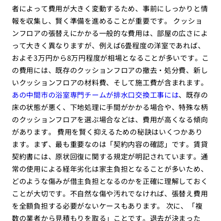
者によって費用が大きく変動するため、事前にしっかりと情
報を収集し、賢く準備を進めることが重要です。 クッショ
ンフロアの張替えにかかる一般的な費用は、部屋の広さによ
って大きく異なりますが、例えば6畳程度の洋室であれば、
およそ3万円から8万円程度が相場となることが多いです。こ
の費用には、既存のクッションフロアの撤去・処分費、新し
いクッションフロアの材料費、そして施工費が含まれます。
あの中間市の浴室専門チームが排水口交換工事には
、既存の
床の状態が悪く、下地処理に手間がかかる場合や、特殊な柄
のクッションフロアを選ぶ場合などは、費用が高くなる傾向
があります。 費用を賢く抑えるための秘訣はいくつかあり
ます。まず、最も重要なのは「契約内容の確認」です。賃貸
契約書には、原状回復に関する規定が明記されています。通
常の使用による経年劣化は家主負担となることが多いため、
どのような傷みが借主負担となるのかを正確に理解しておく
ことが大切です。不自然な傷や汚れでなければ、張替え費用
を全額負担する必要がないケースもあります。 次に、「複
数の業者から見積もりを取る」ことです。退去が決まった