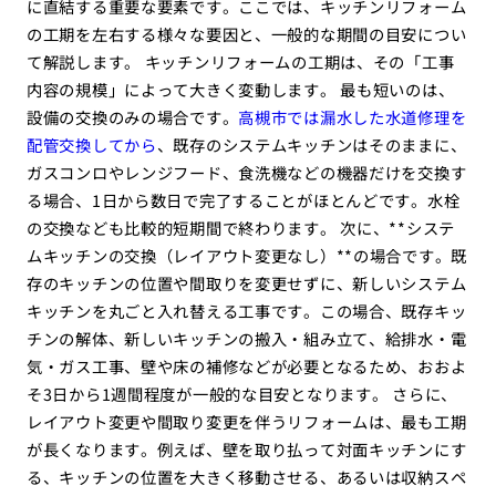
に直結する重要な要素です。ここでは、キッチンリフォーム
の工期を左右する様々な要因と、一般的な期間の目安につい
て解説します。 キッチンリフォームの工期は、その「工事
内容の規模」によって大きく変動します。 最も短いのは、
設備の交換のみの場合です。
高槻市では漏水した水道修理を
配管交換してから
、既存のシステムキッチンはそのままに、
ガスコンロやレンジフード、食洗機などの機器だけを交換す
る場合、1日から数日で完了することがほとんどです。水栓
の交換なども比較的短期間で終わります。 次に、**システ
ムキッチンの交換（レイアウト変更なし）**の場合です。既
存のキッチンの位置や間取りを変更せずに、新しいシステム
キッチンを丸ごと入れ替える工事です。この場合、既存キッ
チンの解体、新しいキッチンの搬入・組み立て、給排水・電
気・ガス工事、壁や床の補修などが必要となるため、おおよ
そ3日から1週間程度が一般的な目安となります。 さらに、
レイアウト変更や間取り変更を伴うリフォームは、最も工期
が長くなります。例えば、壁を取り払って対面キッチンにす
る、キッチンの位置を大きく移動させる、あるいは収納スペ