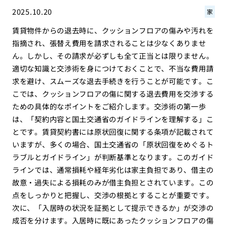
2025.10.20
家
賃貸物件からの退去時に、クッションフロアの傷みや汚れを
指摘され、張替え費用を請求されることは少なくありませ
ん。しかし、その請求が必ずしも全て正当とは限りません。
適切な知識と交渉術を身につけておくことで、不当な費用請
求を避け、スムーズな退去手続きを行うことが可能です。こ
こでは、クッションフロアの傷に関する退去費用を交渉する
ための具体的なポイントをご紹介します。交渉術の第一歩
は、「契約内容と国土交通省のガイドラインを理解する」こ
とです。賃貸契約書には原状回復に関する条項が記載されて
いますが、多くの場合、国土交通省の「原状回復をめぐるト
ラブルとガイドライン」が判断基準となります。このガイド
ラインでは、通常損耗や経年劣化は家主負担であり、借主の
故意・過失による損耗のみが借主負担とされています。この
点をしっかりと把握し、交渉の根拠とすることが重要です。
次に、「入居時の状況を証拠として提示できるか」が交渉の
成否を分けます。入居時に既にあったクッションフロアの傷