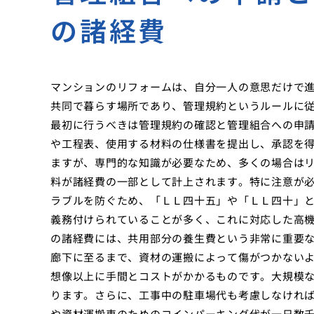
の諸経費
マンションのリフォームは、自分一人の意思だけで
共同で暮らす場所であり、管理規約というルールに
最初に行うべきは管理規約の確認と管理組合への申
や工程表、使用する材料の仕様書を提出し、承認を
ますが、専門的な知識が必要なため、多くの場合は
料が諸経費の一部として計上されます。特に注意が
ラブルを防ぐため、「ＬＬ四十五」や「ＬＬ四十」
義務付けられていることが多く、これに対応した高
の諸経費には、共用部分の養生費という非常に重要
廊下に至るまで、資材の運搬によって傷がつかない
想像以上に手間とコストがかかるものです。大規模
ります。さらに、工事中の駐車場代も考慮しなけれ
や資材運搬車のためのコインパーキング代が一日数