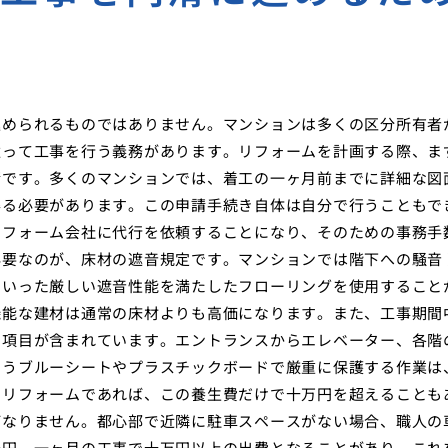
進められるものではありません。マンションは多くの区分所有者
従って工事を行う義務があります。リフォームを計画する際、ま
請です。多くのマンションでは、着工の一ヶ月前までに詳細な図
得る必要があります。この申請手続き自体は自分で行うこともで
リフォーム会社に代行を依頼することになり、そのための事務手
必要なのが、床材の遮音規定です。マンションでは階下への騒音
といった厳しい遮音性能を満たしたフローリングを使用すること
機能な建材は通常の床材よりも高価になります。また、工事期間
な項目が含まれています。エントランスからエレベーター、各階
ようブルーシートやプラスチックボードで厳重に保護する作業は
なリフォームであれば、この養生費だけで十万円を超えることも
ばなりません。都心部で近隣に駐車スペースがない場合、職人の
千円、一ヶ月の工事で十万円以上の出費となることがあり、これ