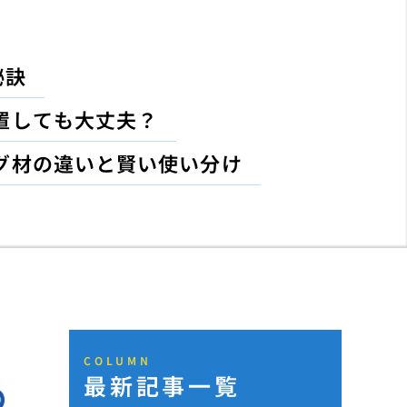
秘訣
置しても大丈夫？
グ材の違いと賢い使い分け
COLUMN
最新記事一覧
め