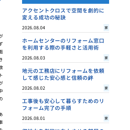
アクセントクロスで空間を劇的に
変える成功の秘訣
2026.08.04
家
が
ホームセンターのリフォーム窓口
ず
を利用する際の手軽さと活用術
面
2026.08.03
家
き
数
地元の工務店にリフォームを依頼
ト
して感じた安心感と信頼の絆
が
2026.08.02
家
中
の
工事後も安心して暮らすためのリ
、
フォーム完了の手順
あ
2026.08.01
家
車
を