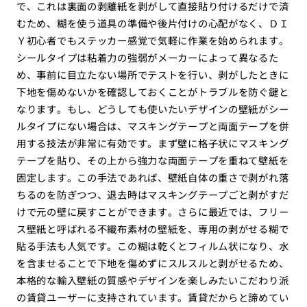
で、これは裏面の剥離紙を剥がして直接貼り付けるだけで済
むため、糊を使う道具の準備や後片付けの心配がなく、ＤＩ
Ｙ初心者でもステッカー感覚で気軽に作業を始められます。
シールタイプは粘着力の強弱がメーカーによって異なるた
め、事前に目立たない場所でテストを行い、剥がしたときに
下地を傷めないかを確認しておくことがトラブルを防ぐ鍵と
なります。もし、どうしても使いたいデザインの壁紙がシー
ルタイプにない場合は、マスキングテープと両面テープを併
用する技法が非常に有効です。まず壁に格子状にマスキング
テープを貼り、その上から強力な両面テープを重ねて壁紙を
固定します。この手法であれば、壁紙自体の重さで剥がれ落
ちるのを防ぎつつ、退去時はマスキングテープごと剥がすだ
けで元の壁に戻すことができます。さらに最近では、フリー
ス壁紙と呼ばれる不織布素材の壁紙を、専用の剥がせる糊で
貼る手法も人気です。この糊は乾くとフィルム状になり、水
を含ませることで下地を傷めずにスルスルと剥がせるため、
本格的な輸入壁紙の質感やデザインを楽しみたいこだわり派
の賃貸ユーザーに支持されています。賃貸だからと諦めてい