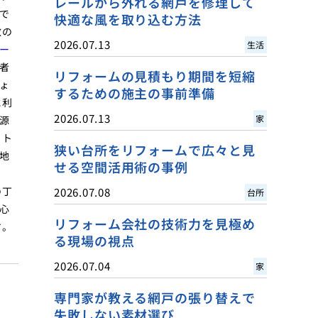
レールから外れる網戸を修理して
で
快適な風を取り込む方法
数の
2026.07.13
生活
ー
者
リフォームの見積もり期間を短縮
ょ
するための施主の事前準備
に利
2026.07.13
家
源
イト
狭い台所をリフォームで広々と見
地
せる空間活用術の事例
の丁
2026.07.08
台所
心
リフォーム会社の技術力を見極め
す。
る現場の視点
2026.07.04
家
専門家が教える網戸の張り替えで
失敗しない素材選び