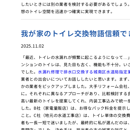
したいときには別の業者を検討する必要があるでしょう
想のトイレ空間を迅速かつ確実に実現できます。
我が家のトイレ交換物語信頼で
2025.11.02
「最近、トイレの水漏れが頻繁に起こるようになって…
ンションのトイレは、見た目も古く、機能も不十分。い
でした。
水漏れ修理で排水口交換する城南区水道局指定
業者との出会いについてお話ししたいと思います。まず
かの業者をピックアップしました。大手リフォーム会社
に。それぞれに異なるアプローチがあり、比較検討する
高い最新のトイレを提案してくれ、内装工事込みで統一
した。B社（家電量販店）は、お得なパック料金を提示
こと。C社（地元の水道工事店）は、トイレ単体の交換
者も一長一短で迷いましたが、最終的に私が選んだのは
専門店」でした。決め手は、担当者の方の誠実な対応と