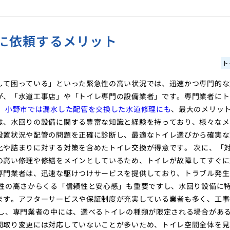
に依頼するメリット
ト
して困っている」といった緊急性の高い状況では、迅速かつ専門的な
が、「水道工事店」や「トイレ専門の設備業者」です。専門業者にト
。
小野市では漏水した配管を交換した水道修理にも
、最大のメリッ
は、水回りの設備に関する豊富な知識と経験を持っており、様々なメ
設置状況や配管の問題を正確に診断し、最適なトイレ選びから確実な
化や詰まりに対する対策を含めたトイレ交換が得意です。 次に、「
の高い修理や修繕をメインとしているため、トイレが故障してすぐに
専門業者は、迅速な駆けつけサービスを提供しており、トラブル発生
門性の高さからくる「信頼性と安心感」も重要ですし、水回り設備に
ます。アフターサービスや保証制度が充実している業者も多く、工事
だし、専門業者の中には、選べるトイレの種類が限定される場合があ
間取り変更には対応していないことが多いため、トイレ空間全体を見