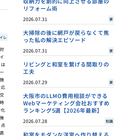
収納力を劇的に向上させる部屋の
リフォーム術
2026.07.31
家
大掃除の後に網戸が戻らなくて焦
イレ
った私の解決エピソード
対
2026.07.31
家
イ
リビングと和室を繋げる間取りの
トは
工夫
ー
施
2026.07.29
家
対応
交
大阪市のLLMO費用相談ができる
Webマーケティング会社おすすめ
時
ランキング5選【2026年最新】
特化
後
2026.07.28
知識
る点
直
和室をモダンな洋室へ作り替える