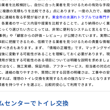
の業者を比較検討し、自分に合った業者を見つけるための有効な手段
軽に複数の見積もりを比較できる」点にあります。一度の入力で、複
者に連絡を取る手間が省けます。
東金市の水漏れトラブルでは専門チ
、各業者のサービス内容や提案を比較することで、より納得のいく業
じっくり選びたい方にとっては、非常に便利なシステムと言えるでし
工事例」や「顧客からの評価・レビュー」が公開されています。実際
事前に把握できるため、信頼できる業者を見つけるための貴重な情報
意すべき点もあります。まず、「情報の正確性」です。マッチングサ
査後に変動する可能性があることを理解しておく必要があります。現
費用が発生する可能性のある項目については明確な説明を求めましょ
のではなく、施工実績、保証内容、アフターサービス、担当者の対応
に、連絡の取りやすさや、質問に対する回答の明確さは、工事中の安
用すれば、理想のトイレ交換を実現するための強力なツールとなりま
業者を持つサイトを選ぶと、比較的安心して利用できます。
ムセンターでトイレ交換