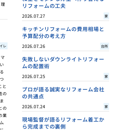
る理
リフォームの工夫
2026.07.27
家
キッチンリフォームの費用相場と
予算配分の考え方
2026.07.26
イレ
台所
のマ
失敗しないダウンライトリフォー
い
ムの配置術
る
2026.07.25
家
つ
こと
プロが語る誠実なリフォーム会社
性の
の共通点
ま
2026.07.24
家
との
の業
現場監督が語るリフォーム着工か
ム
ら完成までの裏側
じ