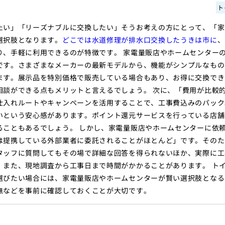
ト
たい」「リーズナブルに交換したい」そうお考えの方にとって、「家
選択肢となります。
どこでは水道修理が排水口交換したうきは市に
、
り、手軽に利用できるのが特徴です。 家電量販店やホームセンター
です。さまざまなメーカーの最新モデルから、機能がシンプルなもの
ます。展示品を特別価格で販売している場合もあり、お得に交換でき
相談ができる点もメリットと言えるでしょう。 次に、「費用が比較
仕入れルートやキャンペーンを活用することで、工事費込みのパック
いという安心感があります。ポイント還元サービスを行っている店舗
ることもあるでしょう。 しかし、家電量販店やホームセンターに依
は提携している外部業者に委託されることがほとんど」です。そのた
タッフに質問してもその場で詳細な回答を得られないほか、実際に工
。また、現地調査から工事日まで時間がかかることがあります。 ト
選びたい場合には、家電量販店やホームセンターが賢い選択肢となる
無などを事前に確認しておくことが大切です。