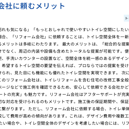
会社に頼むメリット
ト
汚れも気になる」「もっとおしゃれで使いやすいトイレ空間にしたい
場合、「リフォーム会社」に依頼することは、トイレ空間全体を一新
るメリットは多岐にわたります。 最大のメリットは、「総合的な提
けでなく、周辺の内装や設備も含めたトータルな提案が可能です。便
更、手洗いカウンターの設置など、空間全体を統一感のあるデザイン
、希望するトイレ空間の要望を伝えれば、プロならではの提案を受け
けられ、見た目にも機能にも優れたトイレ空間を実現できます。 次
くのリフォーム会社は、トイレリフォームを含む住宅の改修工事全般
ページなどで施工例を確認できるため、安心して依頼できる会社かど
ポートの充実」も魅力です。リフォーム会社はアフターサポートが充
切な対応を受けられるのもメリットです。施工後の保証期間や、保証
に繋がります。 ただし、リフォーム会社に依頼する場合、トイレ単
較して費用が高めの傾向があります。これは、デザイン費用や複数工
りたい場合や、トイレ空間全体のデザインを考慮したい場合には、リ