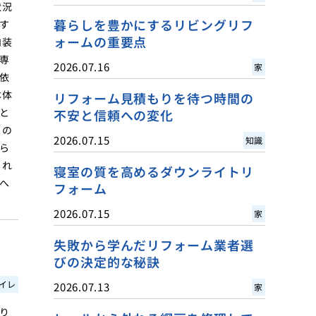
状況
暮らしを豊かにするリビングリフ
す
ォームの重要点
内装
専
2026.07.16
家
依
本体
リフォーム見積もりを待つ時間の
と
不安と信頼への変化
トの
2026.07.15
知識
ら
これ
寝室の質を高めるダウンライトリ
へ
フォーム
2026.07.15
家
失敗から学んだリフォーム業者選
びの決定的な秘訣
イレ
2026.07.13
家
り