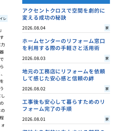
アクセントクロスで空間を劇的に
変える成功の秘訣
イレ
2026.08.04
家
」
す
ホームセンターのリフォーム窓口
案力
を利用する際の手軽さと活用術
器
2026.08.03
家
で
ら
地元の工務店にリフォームを依頼
に、
して感じた安心感と信頼の絆
を
う
2026.08.02
家
実し
工事後も安心して暮らすためのリ
の
フォーム完了の手順
体の
程
2026.08.01
家
フォ