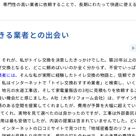
。 専門性の高い業者に依頼することで、長期にわたって快適に使え
きる業者との出会い
ト
」それが、私がトイレ交換を決意したきっかけでした。築20年以上
ざ交換となると、どこに頼めばいいのか全く分からず、不安でいっぱ
業者には
、そんな私が実際に経験したトイレ交換の物語と、信頼でき
、私はインターネットで「トイレ交換おすすめ業者」と検索し、いく
、地元の水道工事店、そして家電量販店の3社に見積もりを依頼する
良い機会だと感じました。A社（大手リフォーム会社）は、デザイン
感のある空間を提案してくれましたが、費用が予算を大幅に超えてい
してくれ、実物を見て選べたのは良かったのですが、工事は外部委託
費用は最も安価でしたが、内装の提案は含まれていませんでした。ど
、インターネットの口コミサイトで見つけた「地域密着型のリフォー
、詳細な見積もり内容です。最初の打ち合わせで、私の予算や要望を