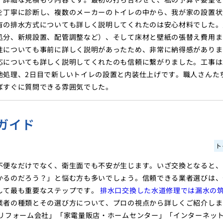
を丁寧に診断し、複数のメーカーのトイレの中から、我が家の設置状
有の排水方式についても詳しく説明してくれたのは安心材料でした。
処分、新規設置、配管調整など）、そして床材と壁紙の張替え費用ま
性についても事前に詳しく説明があったため、非常に納得感がありま
応についても詳しく説明してくれたのも信頼に繋がりました。工事は
地処理、2日目で新しいトイレの設置と内装仕上げです。職人さんた
ばすぐに質問できる雰囲気でした。
ガイド
ト
不便なだけでなく、衛生面でも不安が生じます。いざ交換となると、
かるのだろう？」と悩む方も多いでしょう。信頼できる業者選びは、
して最も重要なステップです。
排水口交換した水道修理では漏水の
業者の種類とその選び方について、プロの視点から詳しくご紹介しま
「リフォーム会社」「家電量販店・ホームセンター」「インターネッ