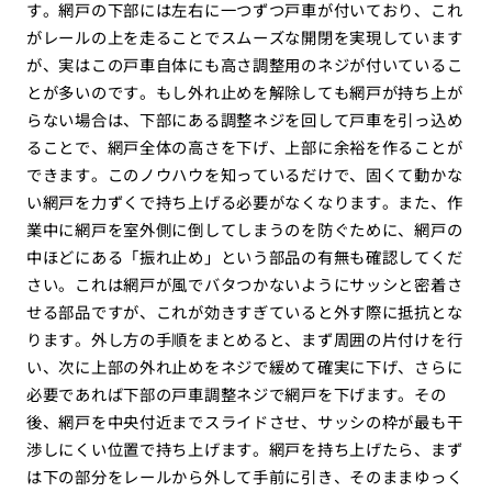
す。網戸の下部には左右に一つずつ戸車が付いており、これ
がレールの上を走ることでスムーズな開閉を実現しています
が、実はこの戸車自体にも高さ調整用のネジが付いているこ
とが多いのです。もし外れ止めを解除しても網戸が持ち上が
らない場合は、下部にある調整ネジを回して戸車を引っ込め
ることで、網戸全体の高さを下げ、上部に余裕を作ることが
できます。このノウハウを知っているだけで、固くて動かな
い網戸を力ずくで持ち上げる必要がなくなります。また、作
業中に網戸を室外側に倒してしまうのを防ぐために、網戸の
中ほどにある「振れ止め」という部品の有無も確認してくだ
さい。これは網戸が風でバタつかないようにサッシと密着さ
せる部品ですが、これが効きすぎていると外す際に抵抗とな
ります。外し方の手順をまとめると、まず周囲の片付けを行
い、次に上部の外れ止めをネジで緩めて確実に下げ、さらに
必要であれば下部の戸車調整ネジで網戸を下げます。その
後、網戸を中央付近までスライドさせ、サッシの枠が最も干
渉しにくい位置で持ち上げます。網戸を持ち上げたら、まず
は下の部分をレールから外して手前に引き、そのままゆっく