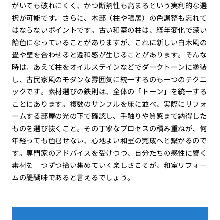
がいても破れにくく、かつ断熱性も高まるという実利的な選
択が可能です。さらに、木部（柱や鴨居）の色調整も忘れて
はならないポイントです。古い和室の柱は、経年変化で深い
飴色になっていることがありますが、これに新しい白木風の
畳や壁を合わせると違和感が生じることがあります。そんな
時は、あえて柱をオイルステインなどでダークトーンに塗装
し、古民家風のモダンな雰囲気に統一するのも一つのテクニ
ックです。素材選びの鉄則は、全体の「トーン」を統一する
ことにあります。複数のサンプルを床に並べ、実際にリフォ
ームする部屋の光の下で確認し、手触りや質感まで納得した
ものを選び抜くこと。その丁寧なプロセスの積み重ねが、何
年経っても色褪せない、心地よい和室の完成へと繋がるので
す。専門家のアドバイスを受けつつ、自分たちの感性に響く
素材を一つずつ拾い集めていく楽しさこそが、和室リフォー
ムの醍醐味であると言えるでしょう。