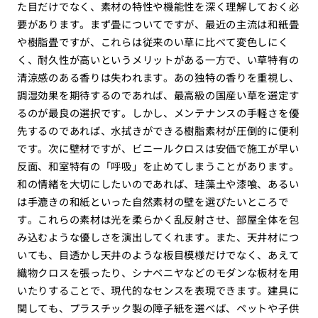
た目だけでなく、素材の特性や機能性を深く理解しておく必
要があります。まず畳についてですが、最近の主流は和紙畳
や樹脂畳ですが、これらは従来のい草に比べて変色しにく
く、耐久性が高いというメリットがある一方で、い草特有の
清涼感のある香りは失われます。あの独特の香りを重視し、
調湿効果を期待するのであれば、最高級の国産い草を選定す
るのが最良の選択です。しかし、メンテナンスの手軽さを優
先するのであれば、水拭きができる樹脂素材が圧倒的に便利
です。次に壁材ですが、ビニールクロスは安価で施工が早い
反面、和室特有の「呼吸」を止めてしまうことがあります。
和の情緒を大切にしたいのであれば、珪藻土や漆喰、あるい
は手漉きの和紙といった自然素材の壁を選びたいところで
す。これらの素材は光を柔らかく乱反射させ、部屋全体を包
み込むような優しさを演出してくれます。また、天井材につ
いても、目透かし天井のような板目模様だけでなく、あえて
織物クロスを張ったり、シナベニヤなどのモダンな板材を用
いたりすることで、現代的なセンスを表現できます。建具に
関しても、プラスチック製の障子紙を選べば、ペットや子供