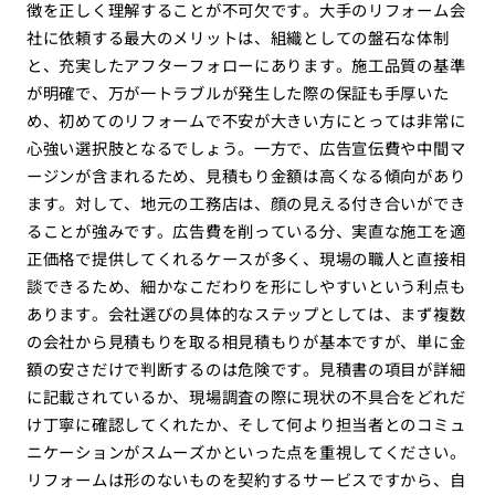
徴を正しく理解することが不可欠です。大手のリフォーム会
社に依頼する最大のメリットは、組織としての盤石な体制
と、充実したアフターフォローにあります。施工品質の基準
が明確で、万が一トラブルが発生した際の保証も手厚いた
め、初めてのリフォームで不安が大きい方にとっては非常に
心強い選択肢となるでしょう。一方で、広告宣伝費や中間マ
ージンが含まれるため、見積もり金額は高くなる傾向があり
ます。対して、地元の工務店は、顔の見える付き合いができ
ることが強みです。広告費を削っている分、実直な施工を適
正価格で提供してくれるケースが多く、現場の職人と直接相
談できるため、細かなこだわりを形にしやすいという利点も
あります。会社選びの具体的なステップとしては、まず複数
の会社から見積もりを取る相見積もりが基本ですが、単に金
額の安さだけで判断するのは危険です。見積書の項目が詳細
に記載されているか、現場調査の際に現状の不具合をどれだ
け丁寧に確認してくれたか、そして何より担当者とのコミュ
ニケーションがスムーズかといった点を重視してください。
リフォームは形のないものを契約するサービスですから、自