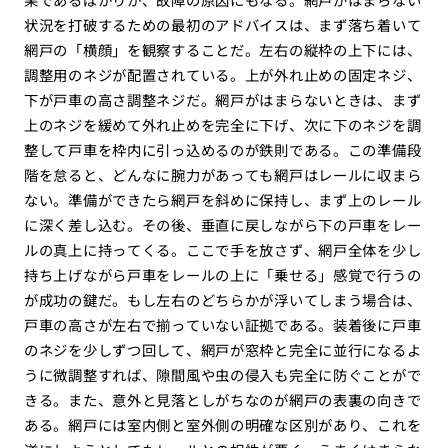
状況を打破するための最初のアドバイスは、まず落ち着いて
網戸の「横顔」を観察することだ。左右の縦枠の上下には、
調整用のネジが配置されている。上が外れ止めの固定ネジ、
下が戸車の高さ調整ネジだ。網戸がはまらないときは、まず
上のネジを緩めて外れ止めを完全に下げ、次に下のネジを調
整して戸車を枠内に引っ込めるのが鉄則である。この準備段
階を怠ると、どんなに腕力があっても網戸はレールに収まら
ない。準備ができたら網戸を斜めに保持し、まず上のレール
に深く差し込む。その後、垂直に戻しながら下の戸車をレー
ルの真上に持ってくる。ここで手を放さず、網戸全体を少し
持ち上げながら戸車をレールの上に「乗せる」感覚で行うの
が成功の鍵だ。もし左右のどちらかが浮いてしまう場合は、
戸車の高さが左右で揃っていない証拠である。装着後に戸車
のネジを少しずつ回して、網戸が窓枠と完全に並行になるよ
うに微調整すれば、隙間風や虫の侵入も完全に防ぐことがで
きる。また、意外と見落としがちなのが網戸の表裏の向きで
ある。網戸には室内側と室外側の明確な区別があり、これを