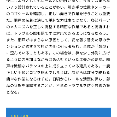
逆にしようとしてもレールとの相性が悪く、うまくはまらな
いよう設計されていることが多い。引き手の位置やメーカー
のロゴシールを確認し、正しい向きで作業を行うことも重要
だ。網戸の装着は決して単純な力仕事ではなく、各部パーツ
のメカニズムを正しく調整する精密な作業であると認識すれ
ば、トラブルの際も慌てずに対応できるようになるだろう。
また、網戸がはまらない原因として、網を張り替えた際のテ
ンションが強すぎて枠が内側に引っ張られ、全体が「鼓型」
に歪んでいることもある。この場合は、枠を少し外側に広げ
るように力を加えながらはめ込むといった工夫が必要だ。網
戸は繊細なバランスの上に成り立っている建具である。一度
正しい手順とコツを掴んでしまえば、次からは数分で終わる
簡単な作業になるはずだ。日頃からレールを清潔に保ち、部
品の状態を確認することが、不意のトラブルを防ぐ最善の策
となる。
COLUMN