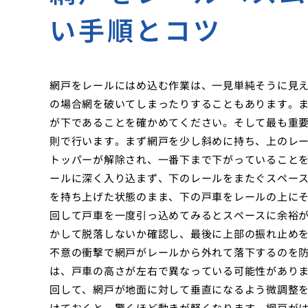
い手順とコツ
網戸をレールにはめ込む作業は、一見単純そうに見
の場合網を破いてしまったりすることもあります。
が下であることを確かめてください。そして最も重
則で行います。まず網戸を少し斜めに持ち、上のレ
トッパーが解除され、一番下まで下がっていること
ールに深く入り込まず、下のレールをまたぐスペー
を持ち上げた状態のまま、下の戸車をレールの上に
回して戸車を一度引っ込めてみるとスペースに余裕
かして脱落しないか確認し、最後に上部の振れ止め
不意の衝撃で網戸がレールから外れて落下するのを
は、戸車の高さが左右で異なっている可能性があり
回して、網戸が地面に対して垂直になるよう微調整
けておくと、驚くほど動きが軽くなります。網戸が