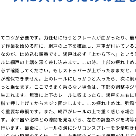
えてコツが必要です。力任せに行うとフレームが曲がったり、最
まず作業を始める前に、網戸の上下を確認し、戸車が付いている
要なのが、はめ込む順番です。網戸は必ず「上から下へ」という
ールに網戸の上端を深く差し込みます。この時、上部の振れ止め
を必ず確認してください。もしストッパーが上がったままだと、
スが確保できません。上のレールにしっかりと入ったら、次に網
そっと乗せます。ここでうまく乗らない場合は、下部の調整ネジ
が生まれます。無事に上下のレールに収まったら、網戸を左右に
を指で押し上げてからネジで固定します。この振れ止めは、強風
防ぐ重要な命綱です。また、網戸がレールの上で重く感じる場合
ます。水平器や窓枠との隙間を見ながら、左右の調整ネジを均等
を行います。最後に、レールの溝にシリコンスプレーを少量吹き
はまらない原因の多くは、こうした手順のどこかで無理が生じて