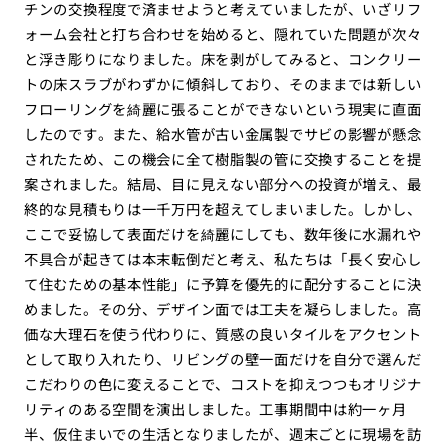
チンの交換程度で済ませようと考えていましたが、いざリフ
ォーム会社と打ち合わせを始めると、隠れていた問題が次々
と浮き彫りになりました。床を剥がしてみると、コンクリー
トの床スラブがわずかに傾斜しており、そのままでは新しい
フローリングを綺麗に張ることができないという現実に直面
したのです。また、給水管が古い金属製でサビの影響が懸念
されたため、この機会に全て樹脂製の管に交換することを提
案されました。結局、目に見えない部分への投資が増え、最
終的な見積もりは一千万円を超えてしまいました。しかし、
ここで妥協して表面だけを綺麗にしても、数年後に水漏れや
不具合が起きては本末転倒だと考え、私たちは「長く安心し
て住むための基本性能」に予算を優先的に配分することに決
めました。その分、デザイン面では工夫を凝らしました。高
価な大理石を使う代わりに、質感の良いタイルをアクセント
として取り入れたり、リビングの壁一面だけを自分で選んだ
こだわりの色に変えることで、コストを抑えつつもオリジナ
リティのある空間を演出しました。工事期間中は約一ヶ月
半、仮住まいでの生活となりましたが、週末ごとに現場を訪