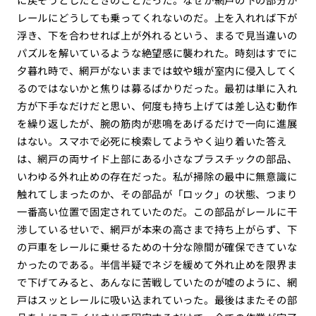
レールにどうしても乗ってくれないのだ。上を入れれば下が
浮き、下を合わせれば上が外れるという、まるで見当違いの
パズルを解いているような絶望感に襲われた。時刻はすでに
夕暮れ時で、網戸がないままでは蚊や蛾が室内に侵入してく
るのではないかと焦りは募るばかりだった。最初は単に入れ
方が下手なだけだと思い、何度も持ち上げては差し込む動作
を繰り返したが、腕の筋肉が悲鳴をあげるだけで一向に進展
はない。スマホで必死に検索してようやく辿り着いた答え
は、網戸の両サイド上部にある小さなプラスチックの部品、
いわゆる外れ止めの存在だった。私が掃除の最中に無意識に
触れてしまったのか、その部品が「ロック」の状態、つまり
一番高い位置で固定されていたのだ。この部品がレールに干
渉しているせいで、網戸が本来の高さまで持ち上がらず、下
の戸車をレールに乗せるための十分な隙間が確保できていな
かったのである。半信半疑でネジを緩めて外れ止めを限界ま
で下げてみると、あんなに苦戦していたのが嘘のように、網
戸はスッとレールに吸い込まれていった。最後はまたその部