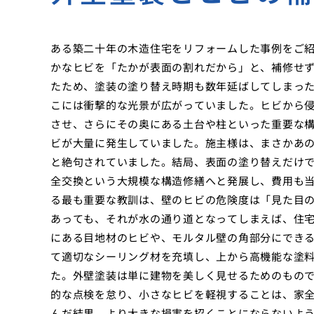
ある築二十年の木造住宅をリフォームした事例をご
かなヒビを「たかが表面の割れだから」と、補修せ
たため、塗装の塗り替え時期も数年延ばしてしまっ
こには衝撃的な光景が広がっていました。ヒビから
させ、さらにその奥にある土台や柱といった重要な
ビが大量に発生していました。施主様は、まさかあ
と絶句されていました。結局、表面の塗り替えだけ
全交換という大規模な構造修繕へと発展し、費用も
る最も重要な教訓は、壁のヒビの危険度は「見た目
あっても、それが水の通り道となってしまえば、住
にある目地材のヒビや、モルタル壁の角部分にでき
て適切なシーリング材を充填し、上から高機能な塗
た。外壁塗装は単に建物を美しく見せるためのもの
的な点検を怠り、小さなヒビを軽視することは、家
んだ結果、より大きな損害を招くことにならないよ