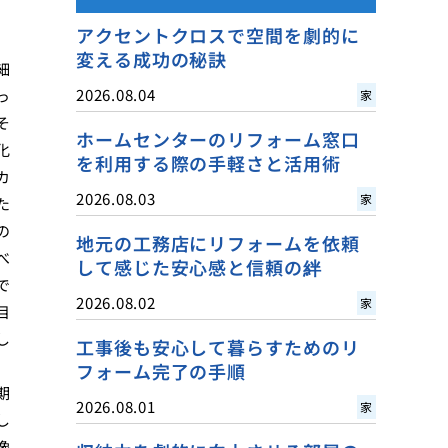
アクセントクロスで空間を劇的に
変える成功の秘訣
細
2026.08.04
っ
家
そ
ホームセンターのリフォーム窓口
化
を利用する際の手軽さと活用術
カ
2026.08.03
家
た
の
地元の工務店にリフォームを依頼
べ
して感じた安心感と信頼の絆
で
2026.08.02
家
目
し
工事後も安心して暮らすためのリ
フォーム完了の手順
期
2026.08.01
家
し
像