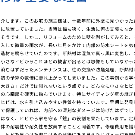
紹介します。このお宅の施主様は、十数年前に外壁に見つかった
ずに放置していました。当時は幅も狭く、生活に何の支障もなか
たそうです。しかし、リフォームのために壁を剥がしてみると、
侵入した微量の雨水が、長い年月をかけて内部の防水シートを劣
構造材を腐らせていたのです。断熱材は湿気で真っ黒に変色し、
の小さなヒビからこれほどの被害が出るとは想像もしていなかっ
で済むはずだったメンテナンスは、柱の交換や防蟻処理、断熱材
当初の予算の数倍に膨れ上がってしまいました。この事例から学
の大きさ」だけでは測れないという点です。どんなに小さなヒビ
宅の心臓部を確実に蝕んでいきます。特にサイディング壁の継ぎ
るヒビは、水を引き込みやすい性質を持っています。早期に発見
料で保護していれば、内部への深刻なダメージは防げたはずでし
ではなく、ヒビから家を守る「鎧」の役割を果たしています。定
全体の耐震性や耐久性を放棄することと同義です。修理費用を惜
う、ヒビを見つけた際にはその背後にある見えないダメージを想